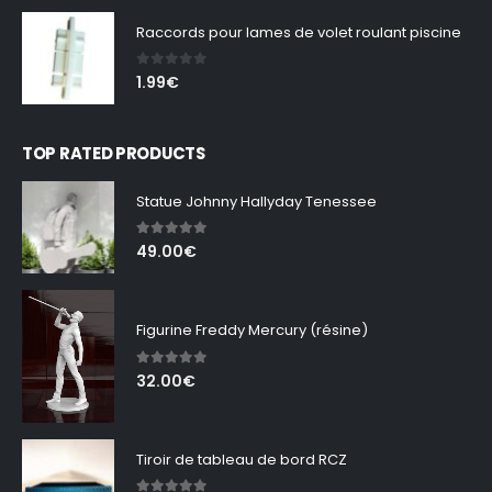
Raccords pour lames de volet roulant piscine
0
out of 5
1.99
€
TOP RATED PRODUCTS
Statue Johnny Hallyday Tenessee
5.00
out of 5
49.00
€
Figurine Freddy Mercury (résine)
5.00
out of 5
32.00
€
Tiroir de tableau de bord RCZ