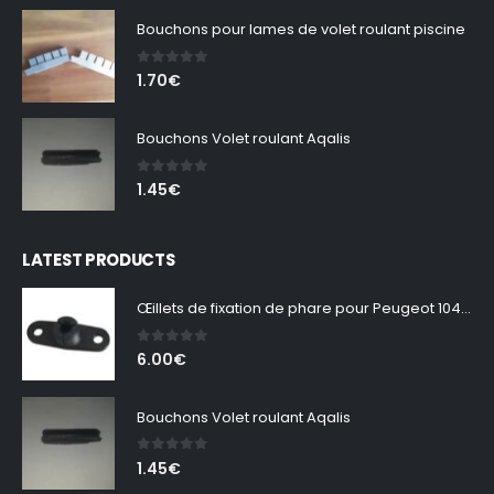
prix :
Bouchons pour lames de volet roulant piscine
0.90€
à
0
out of 5
1.70
€
1.65€
Bouchons Volet roulant Aqalis
0
out of 5
1.45
€
LATEST PRODUCTS
Œillets de fixation de phare pour Peugeot 104 – Lot de 2
0
out of 5
6.00
€
Bouchons Volet roulant Aqalis
0
out of 5
1.45
€