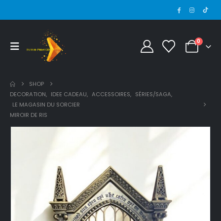
0
SHOP
DECORATION
,
IDEE CADEAU
,
ACCESSOIRES
,
SÉRIES/SAGA
,
LE MAGASIN DU SORCIER
MIROIR DE RIS