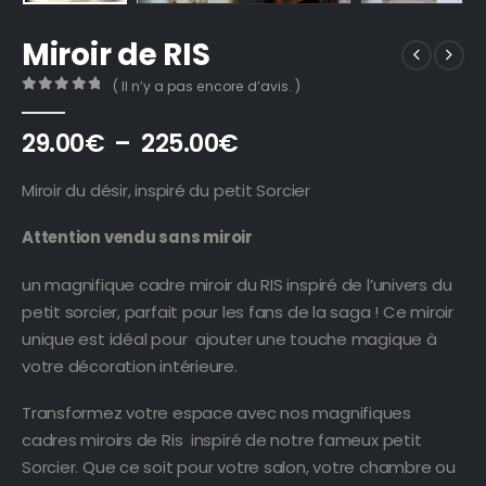
Miroir de RIS
( Il n’y a pas encore d’avis. )
0
out of 5
Plage
29.00
€
–
225.00
€
de
prix :
Miroir du désir, inspiré du petit Sorcier
29.00€
à
Attention vendu sans miroir
225.00€
un magnifique cadre miroir du RIS inspiré de l’univers du
petit sorcier, parfait pour les fans de la saga ! Ce miroir
unique est idéal pour ajouter une touche magique à
votre décoration intérieure.
Transformez votre espace avec nos magnifiques
cadres miroirs de Ris inspiré de notre fameux petit
Sorcier. Que ce soit pour votre salon, votre chambre ou