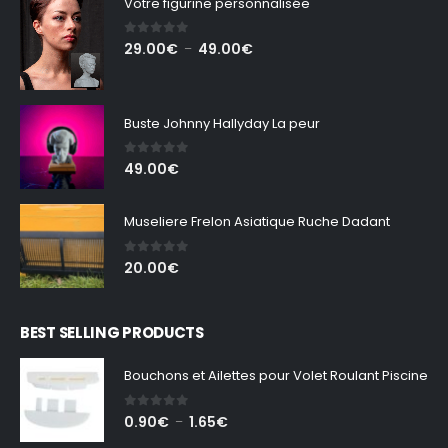
Votre figurine personnalisée
0
out of 5
Plage
29.00
€
49.00
€
–
de
prix :
29.00€
Buste Johnny Hallyday La peur
à
49.00€
0
out of 5
49.00
€
Museliere Frelon Asiatique Ruche Dadant
0
out of 5
20.00
€
BEST SELLING PRODUCTS
Bouchons et Ailettes pour Volet Roulant Piscine
0
out of 5
Plage
0.90
€
1.65
€
–
de