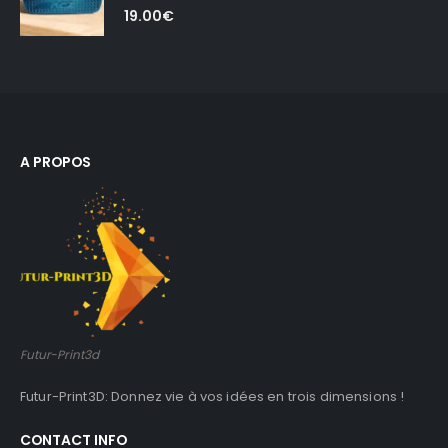
5.00
out of 5
19.00
€
A PROPOS
Futur-Print3d
Futur-Print3D: Donnez vie à vos idées en trois dimensions !
CONTACT INFO