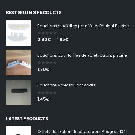
BEST SELLING PRODUCTS
Bouchons et Ailettes pour Volet Roulant Piscine
0
out of 5
Plage
0.90
€
1.65
€
–
de
prix :
Bouchons pour lames de volet roulant piscine
0.90€
à
0
out of 5
1.70
€
1.65€
Bouchons Volet roulant Aqalis
0
out of 5
1.45
€
LATEST PRODUCTS
Œillets de fixation de phare pour Peugeot 104 – Lot de 2