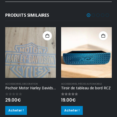
PRODUITS SIMILAIRES
ECES TECHNIQUES
ACCESSOIRES
,
DECORATION
ACCESSOIRES
,
PIÈCES AUTOMOBILE
Pochoir Motor Harley Davidson
Tiroir de tableau de bord RCZ
0
out of 5
5.00
out of 5
29.00
€
19.00
€
Acheter !
Acheter !