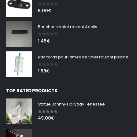
0
out of 5
6.00
€
Bouchons Volet roulant Aqalis
0
out of 5
1.45
€
Raccords pour lames de volet roulant piscine
0
out of 5
1.99
€
TOP RATED PRODUCTS
Statue Johnny Hallyday Tenessee
5.00
out of 5
49.00
€