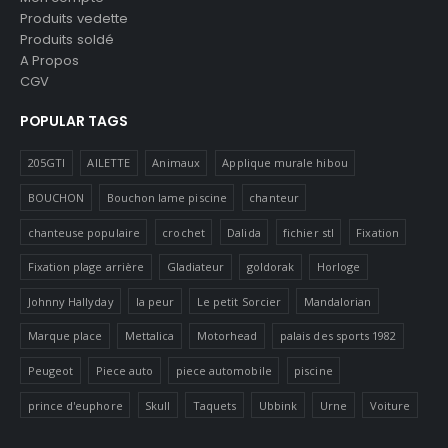
Produits vedette
Produits soldé
A Propos
CGV
POPULAR TAGS
205GTI
AILETTE
Animaux
Applique murale hibou
BOUCHON
Bouchon lame piscine
chanteur
chanteuse populaire
crochet
Dalida
fichier stl
Fixation
Fixation plage arrière
Gladiateur
goldorak
Horloge
Johnny Hallyday
la peur
Le petit Sorcier
Mandalorian
Marque place
Mettalica
Motorhead
palais des sports 1982
Peugeot
Piece auto
piece automobile
piscine
prince d'euphore
Skull
Taquets
Ubbink
Urne
Voiture