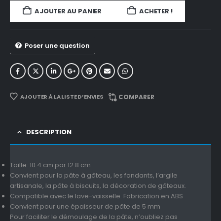
AJOUTER AU PANIER
ACHETER !
Poser une question
AJOUTER À LA LISTE D’ENVIES
COMPARER
DESCRIPTION
Taille: 10.4 cm par 12.8 cm
Convient pour la pâte à gâteau, les fondants, l’argile
artisanale, la pâte à biscuits, la décoration de gâteaux.
Compatible avec le lave-vaisselle.
Fabrication en ABS
Convient pour une épaisseur de pâte de 5 mm
Pour faciliter le démoulage de la pâte, n’oubliez pas