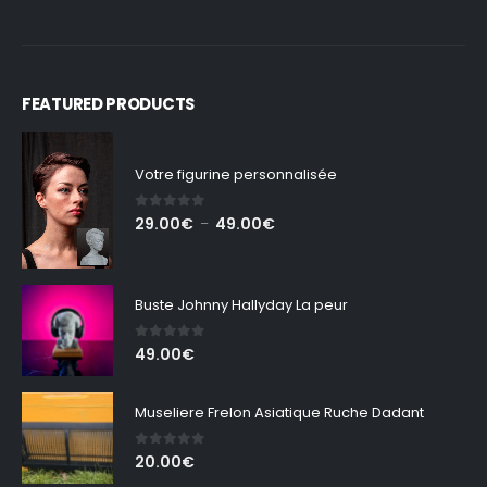
FEATURED PRODUCTS
Votre figurine personnalisée
0
out of 5
Plage
29.00
€
49.00
€
–
de
prix :
29.00€
Buste Johnny Hallyday La peur
à
49.00€
0
out of 5
49.00
€
Museliere Frelon Asiatique Ruche Dadant
0
out of 5
20.00
€