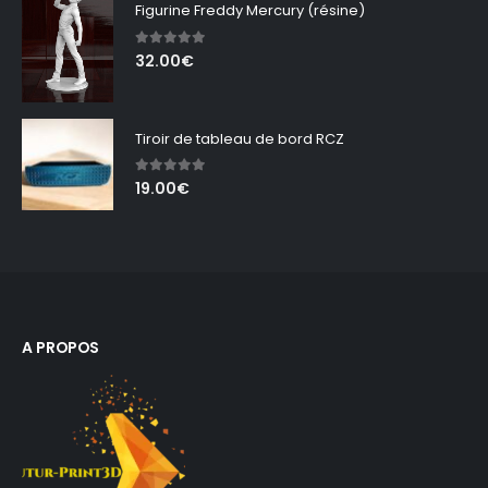
Figurine Freddy Mercury (résine)
5.00
out of 5
32.00
€
Tiroir de tableau de bord RCZ
5.00
out of 5
19.00
€
A PROPOS