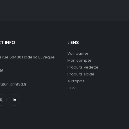
T INFO
LIENS
Voir panier
 rue,60430 Hodenc L'Eveque
Mon compte
Produits vedette
56
Produits soldé
A Propos
utur-print3d.fr
CGV