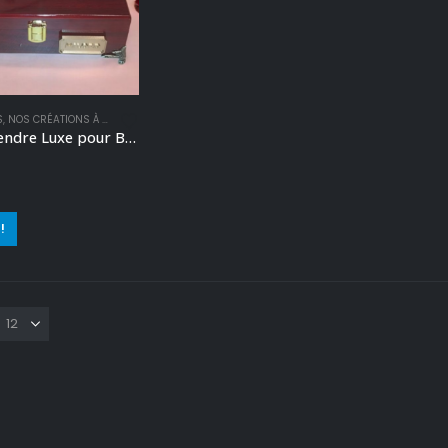
S
,
NOS CRÉATIONS À THÈME
,
URNE ANIMAUX
Boîte à Cendre Luxe pour Bouledogue Français
 5
!