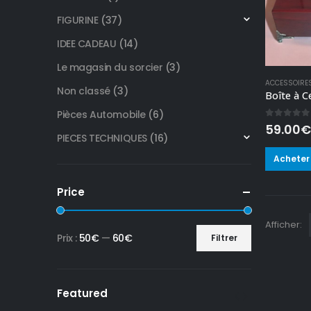
FIGURINE
(37)
IDEE CADEAU
(14)
Le magasin du sorcier
(3)
ACCESSOIRE
Non classé
(3)
Pièces Automobile
(6)
0
out of
59.00
€
PIECES TECHNIQUES
(16)
Acheter 
Price
Afficher:
Prix :
50€
—
60€
Filtrer
Prix
Prix
min
max
Featured