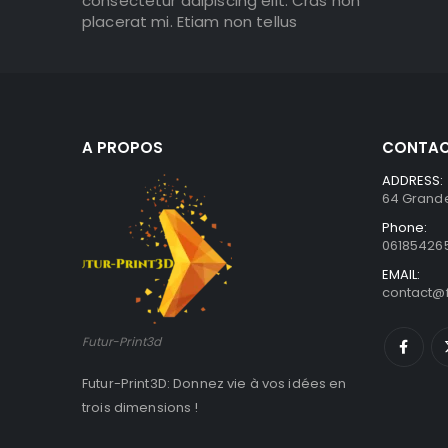
consectetur adipiscing elit. Cras non
placerat mi. Etiam non tellus
A PROPOS
CONTAC
ADDRESS:
64 Grande
Phone:
06185426
EMAIL:
contact@f
Futur-Print3d
Futur-Print3D: Donnez vie à vos idées en
trois dimensions !