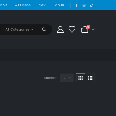
|
DDIE
A PROPOS
CGV
LOG IN
0
All Categories
Afficher: