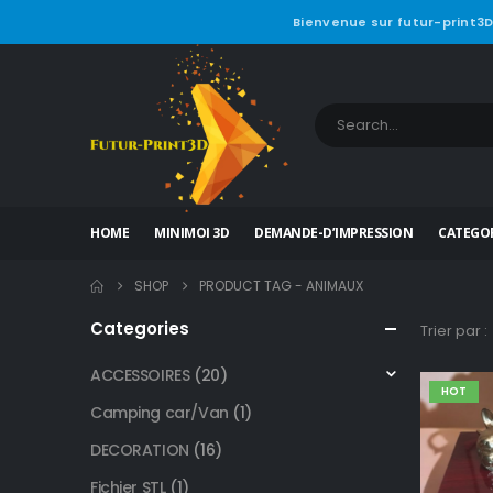
Bienvenue sur futur-print3D
HOME
MINIMOI 3D
DEMANDE-D’IMPRESSION
CATEGOR
SHOP
PRODUCT TAG -
ANIMAUX
Categories
Trier par :
ACCESSOIRES
(20)
HOT
Camping car/Van
(1)
DECORATION
(16)
Fichier STL
(1)