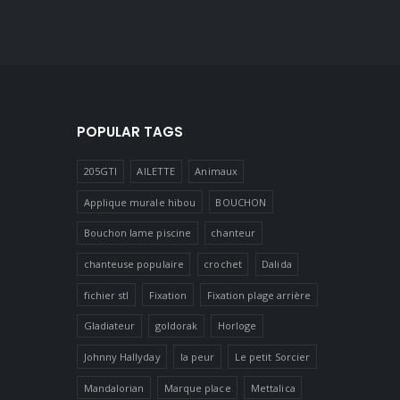
POPULAR TAGS
205GTI
AILETTE
Animaux
Applique murale hibou
BOUCHON
Bouchon lame piscine
chanteur
chanteuse populaire
crochet
Dalida
fichier stl
Fixation
Fixation plage arrière
Gladiateur
goldorak
Horloge
Johnny Hallyday
la peur
Le petit Sorcier
Mandalorian
Marque place
Mettalica