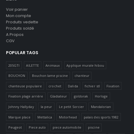
Voir panier
Mon compte
Produits vedette
Produits soldé
A Propos
CGV
POPULAR TAGS
205GTI
AILETTE
Animaux
Applique murale hibou
BOUCHON
Bouchon lame piscine
chanteur
chanteuse populaire
crochet
Dalida
fichier stl
Fixation
Fixation plage arrière
Gladiateur
goldorak
Horloge
Johnny Hallyday
la peur
Le petit Sorcier
Mandalorian
Marque place
Mettalica
Motorhead
palais des sports 1982
Peugeot
Piece auto
piece automobile
piscine