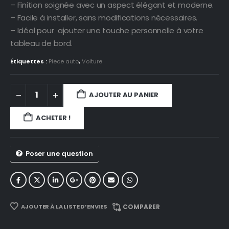
– Finition soignée avec un aspect élégant et moderne.
– Facile à installer, sans modifications nécessaires.
– Idéal pour ajouter une touche personnelle à votre
tableau de bord.
Étiquettes :
Piece auto
,
Voiture
AJOUTER AU PANIER
ACHETER !
Poser une question
AJOUTER À LA LISTE D’ENVIES
COMPARER