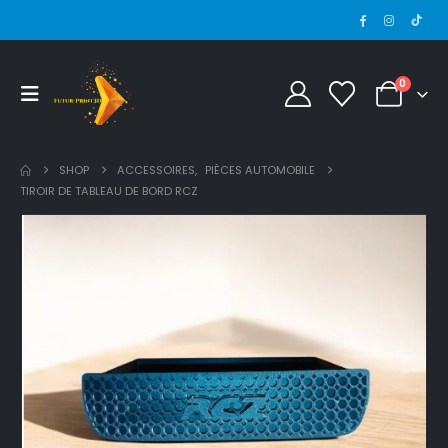
0
SHOP
ACCESSOIRES
,
PIÈCES AUTOMOBILE
TIROIR DE TABLEAU DE BORD RCZ