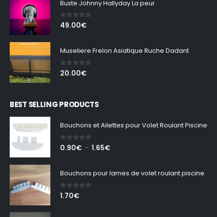
Buste Johnny Hallyday La peur
à
49.00€
0
out of 5
49.00
€
Museliere Frelon Asiatique Ruche Dadant
0
out of 5
20.00
€
BEST SELLING PRODUCTS
Bouchons et Ailettes pour Volet Roulant Piscine
0
out of 5
Plage
0.90
€
1.65
€
–
de
prix :
Bouchons pour lames de volet roulant piscine
0.90€
à
0
out of 5
1.70
€
1.65€