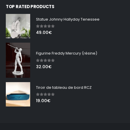
TOP RATED PRODUCTS
Statue Johnny Hallyday Tenessee
5.00
out of 5
49.00
€
Figurine Freddy Mercury (résine)
5.00
out of 5
32.00
€
Tiroir de tableau de bord RCZ
5.00
out of 5
19.00
€