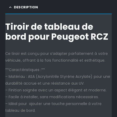
DESCRIPTION
Tiroir de tableau de
bord pour Peugeot RCZ
Ce tiroir est conçu pour s’adapter parfaitement à votre
véhicule, offrant à la fois fonctionnalité et esthétique.
**Caractéristiques :**
– Matériau : ASA (Acrylonitrile Styrène Acrylate) pour une
durabilité accrue et une résistance aux UV.
– Finition soignée avec un aspect élégant et moderne.
– Facile à installer, sans modifications nécessaires.
– Idéal pour ajouter une touche personnelle à votre
tableau de bord.