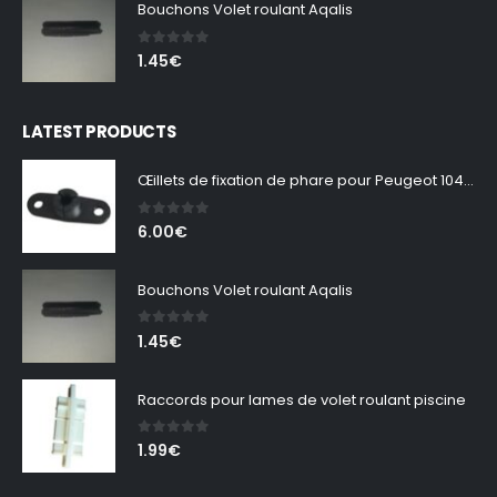
Bouchons Volet roulant Aqalis
0
out of 5
1.45
€
LATEST PRODUCTS
Œillets de fixation de phare pour Peugeot 104 – Lot de 2
0
out of 5
6.00
€
Bouchons Volet roulant Aqalis
0
out of 5
1.45
€
Raccords pour lames de volet roulant piscine
0
out of 5
1.99
€