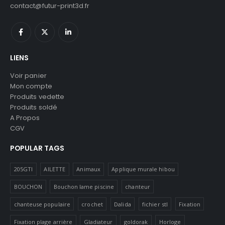
contact@futur-print3d.fr
LIENS
Voir panier
Mon compte
Produits vedette
Produits soldé
A Propos
CGV
POPULAR TAGS
205GTI
AILETTE
Animaux
Applique murale hibou
BOUCHON
Bouchon lame piscine
chanteur
chanteuse populaire
crochet
Dalida
fichier stl
Fixation
Fixation plage arrière
Gladiateur
goldorak
Horloge