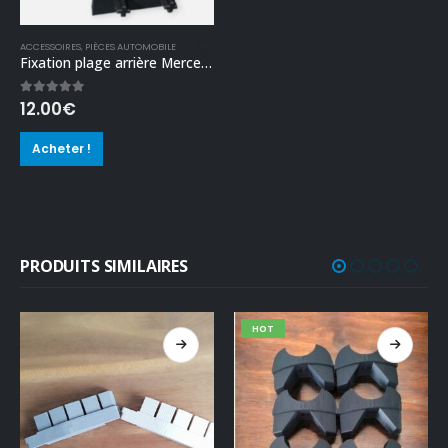
ACCESSOIRES
,
PIÈCES AUTOMOBILE
Fixation plage arrière Mercedes classe A W177 et B
5.00
out of 5
12.00
€
Acheter !
PRODUITS SIMILAIRES
HOT