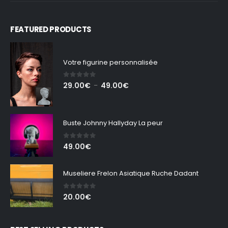
FEATURED PRODUCTS
Votre figurine personnalisée
0
out of 5
Plage
29.00
€
49.00
€
–
de
prix :
29.00€
Buste Johnny Hallyday La peur
à
49.00€
0
out of 5
49.00
€
Museliere Frelon Asiatique Ruche Dadant
0
out of 5
20.00
€