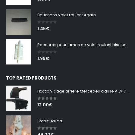
Bouchons Volet roulant Aqalis
0
out of 5
1.45
€
Raccords pour lames de volet roulant piscine
0
out of 5
1.99
€
TOP RATED PRODUCTS
Fixation plage arrière Mercedes classe A W177 et B
5.00
out of 5
12.00
€
Statut Dalida
5.00
out of 5
49.00
€