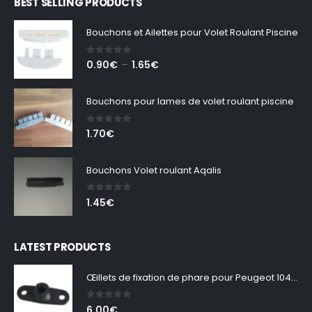
BEST SELLING PRODUCTS
Bouchons et Ailettes pour Volet Roulant Piscine
0
out of 5
Plage
0.90
€
1.65
€
–
de
prix :
Bouchons pour lames de volet roulant piscine
0.90€
à
0
out of 5
1.70
€
1.65€
Bouchons Volet roulant Aqalis
0
out of 5
1.45
€
LATEST PRODUCTS
Œillets de fixation de phare pour Peugeot 104 – Lot de 2
0
out of 5
6.00
€