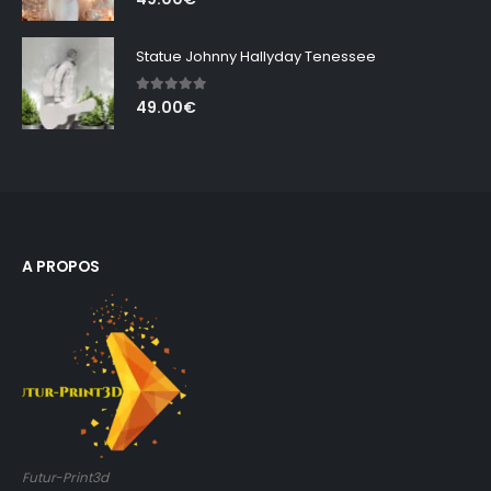
Statue Johnny Hallyday Tenessee
5.00
out of 5
49.00
€
A PROPOS
Futur-Print3d