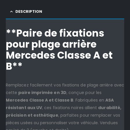
DESCRIPTION
**Paire de fixations
pour plage arrière
Mercedes Classe A et
B**
Remplacez facilement vos fixations de plage arrière avec
cette
paire imprimée en 3D
, conçue pour les
Mercedes Classe A et Classe B
. Fabriquées en
ASA
résistant aux UV
, ces fixations noires allient
durabilité,
précision et esthétique
, parfaites pour remplacer vos
pièces usées ou personnaliser votre véhicule. Vendues