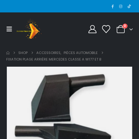
0
SHOP
ACCESSOIRES
,
PIÈCES AUTOMOBILE
FIXATION PLAGE ARRIÈRE MERCEDES CLASSE A W177 ET B