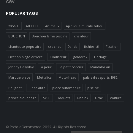
CGV
POPULAR TAGS
205GTI
AILETTE
Animaux
Applique murale hibou
BOUCHON
Bouchon lame piscine
chanteur
chanteuse populaire
crochet
Dalida
fichier stl
Fixation
Fixation plage arrière
Gladiateur
goldorak
Horloge
Johnny Hallyday
la peur
Le petit Sorcier
Mandalorian
Marque place
Mettalica
Motorhead
palais des sports 1982
Peugeot
Piece auto
piece automobile
piscine
prince d'euphore
Skull
Taquets
Ubbink
Urne
Voiture
© Porto eCommerce. 2022. All Rights Reserved