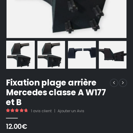
Fixation plage arrière
Mercedes classe A W177
et B
1
avis client
|
Ajouter un Avis
5.00
out of 5
12.00
€