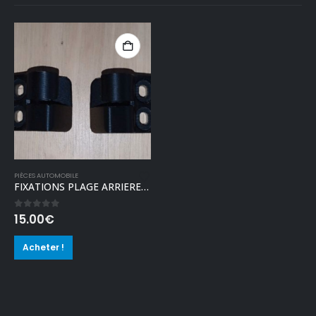
PIÈCES AUTOMOBILE
FIXATIONS PLAGE ARRIERE 205GTI
0
out of 5
15.00
€
Acheter !