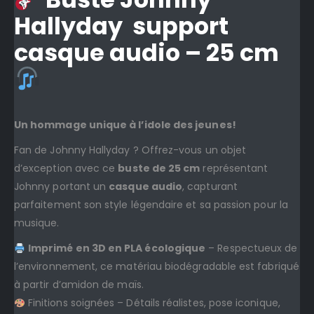
Hallyday support
casque audio – 25 cm
Un hommage unique à l’idole des jeunes!
Fan de Johnny Hallyday ? Offrez-vous un objet
d’exception avec ce
buste de 25 cm
représentant
Johnny portant un
casque audio
, capturant
parfaitement son style légendaire et sa passion pour la
musique.
Imprimé en 3D en PLA écologique
– Respectueux de
l’environnement, ce matériau biodégradable est fabriqué
à partir d’amidon de maïs.
Finitions soignées – Détails réalistes, pose iconique,