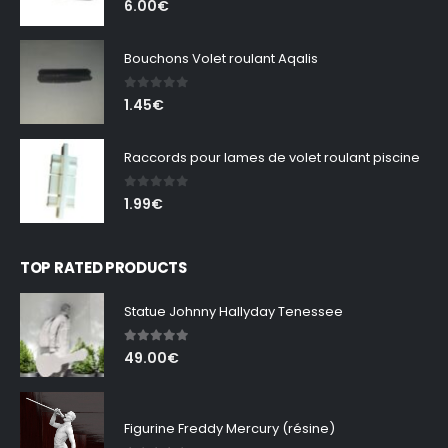
6.00
€
Bouchons Volet roulant Aqalis
0
out of 5
1.45
€
Raccords pour lames de volet roulant piscine
0
out of 5
1.99
€
TOP RATED PRODUCTS
Statue Johnny Hallyday Tenessee
5.00
out of 5
49.00
€
Figurine Freddy Mercury (résine)