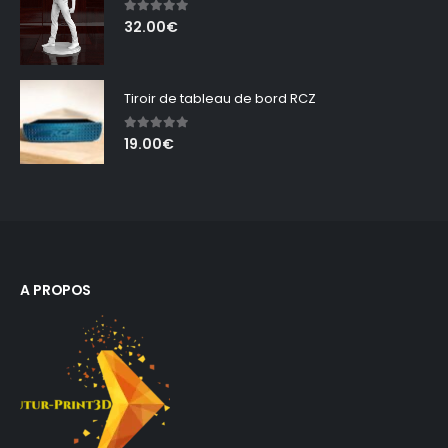
5.00
out of 5
32.00
€
Tiroir de tableau de bord RCZ
5.00
out of 5
19.00
€
A PROPOS