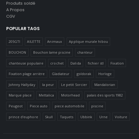
Produits soldé
A Propos
CGV
POPULAR TAGS
205GTI
AILETTE
Animaux
Applique murale hibou
BOUCHON
Bouchon lame piscine
chanteur
chanteuse populaire
crochet
Dalida
fichier stl
Fixation
Fixation plage arrière
Gladiateur
goldorak
Horloge
Johnny Hallyday
la peur
Le petit Sorcier
Mandalorian
Marque place
Mettalica
Motorhead
palais des sports 1982
Peugeot
Piece auto
piece automobile
piscine
prince d'euphore
Skull
Taquets
Ubbink
Urne
Voiture