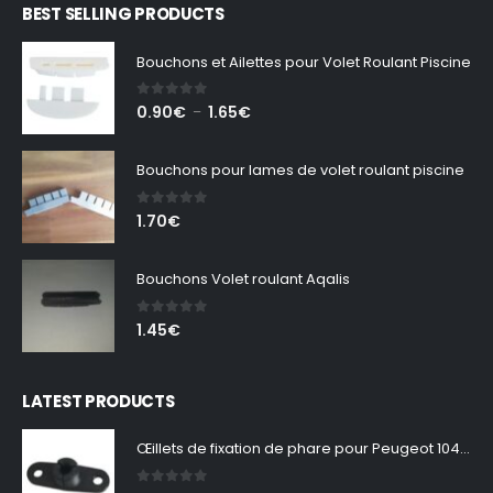
BEST SELLING PRODUCTS
Bouchons et Ailettes pour Volet Roulant Piscine
0
out of 5
Plage
0.90
€
1.65
€
–
de
prix :
Bouchons pour lames de volet roulant piscine
0.90€
à
0
out of 5
1.70
€
1.65€
Bouchons Volet roulant Aqalis
0
out of 5
1.45
€
LATEST PRODUCTS
Œillets de fixation de phare pour Peugeot 104 – Lot de 2
0
out of 5