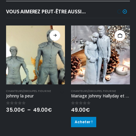
VOUS AIMEREZ PEUT-ÊTRE AUSSI…
Ce produit a plusieurs variations. Les options peuvent être choisies sur la page du produit
CHANTEURS/GROUPES
,
FIGURINE
CHANTEURS/GROUPES
,
FIGURINE
Johnny la peur
Mariage Johnny Hallyday et Sylvie Vartan
Plage
0
out of 5
0
out of 5
35.00
€
–
49.00
€
49.00
€
de
prix :
Acheter !
35.00€
à
49.00€