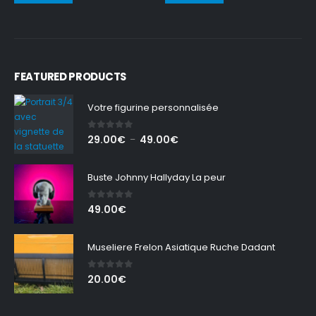
FEATURED PRODUCTS
Votre figurine personnalisée
0
out of 5
Plage
29.00
€
49.00
€
–
de
prix :
Buste Johnny Hallyday La peur
29.00€
à
0
out of 5
49.00
€
49.00€
Museliere Frelon Asiatique Ruche Dadant
0
out of 5
20.00
€