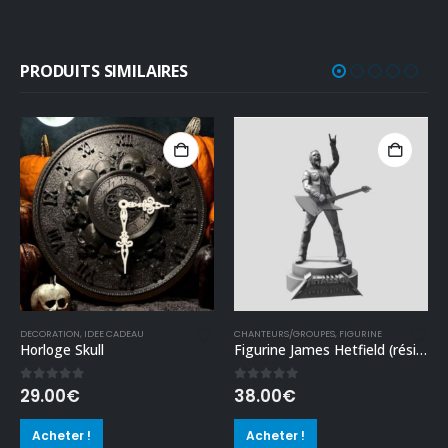
PRODUITS SIMILAIRES
DECORATION
,
IDEE CADEAU
CHANTEURS/GROUPES
,
FIGURINE
Horloge Skull
Figurine James Hetfield (résine)
0
out of 5
0
out of 5
29.00
€
38.00
€
Acheter !
Acheter !