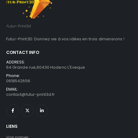
Raccords pour lames de volet roulant piscine
0
out of 5
0
out of 5
1.99
€
1.99
€
Futur-Print3d
Futur-Print3D: Donnez vie à vos idées en trois dimensions !
CONTACT INFO
ADDRESS:
64 Grande rue,60430 Hodenc L'Eveque
Phone:
0618542656
EMAIL:
contact@futur-print3d.fr
LIENS
Voir panier