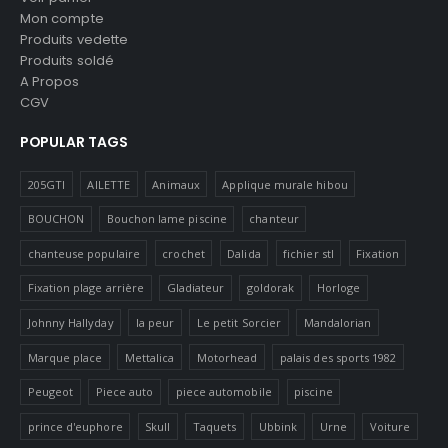
Mon compte
Produits vedette
Produits soldé
A Propos
CGV
POPULAR TAGS
205GTI
AILETTE
Animaux
Applique murale hibou
BOUCHON
Bouchon lame piscine
chanteur
chanteuse populaire
crochet
Dalida
fichier stl
Fixation
Fixation plage arrière
Gladiateur
goldorak
Horloge
Johnny Hallyday
la peur
Le petit Sorcier
Mandalorian
Marque place
Mettalica
Motorhead
palais des sports 1982
Peugeot
Piece auto
piece automobile
piscine
prince d'euphore
Skull
Taquets
Ubbink
Urne
Voiture