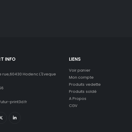
T INFO
LIENS
Voir panier
 rue,60430 Hodenc L'Eveque
Mon compte
Produits vedette
56
Produits soldé
A Propos
utur-print3d.fr
CGV