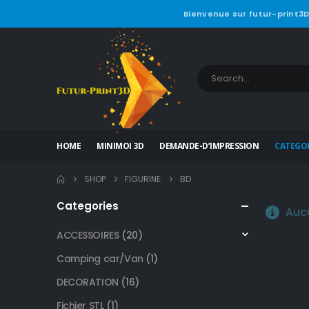
Bienvenue sur futur-print3D
HOME
MINIMOI 3D
DEMANDE-D’IMPRESSION
CATEGOR
SHOP
FIGURINE
BD
Categories
Aucu
ACCESSOIRES
(20)
Camping car/Van
(1)
DECORATION
(16)
Fichier STL
(1)