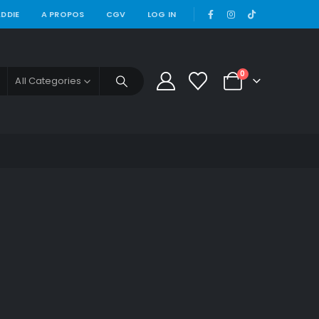
|
DDIE
A PROPOS
CGV
LOG IN
0
All Categories