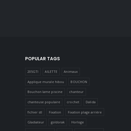
POPULAR TAGS
205GTI
AILETTE
Animaux
Applique murale hibou
BOUCHON
Bouchon lame piscine
chanteur
chanteuse populaire
crochet
Dalida
fichier stl
Fixation
Fixation plage arrière
Gladiateur
goldorak
Horloge