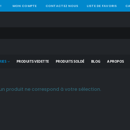
!
MON COMPTE
CONTACTEZ NOUS
LISTE DE FAVORIS
CA
IES
PRODUITS VEDETTE
PRODUITS SOLDÉ
BLOG
A PROPOS
n produit ne correspond à votre sélection.