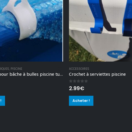
NIQUES
,
PISCINE
ACCESSOIRES
Fixation pour bâche à bulles piscine tubulaire
Crochet à serviettes piscine
 5
0
out of 5
2.99
€
!
Acheter !