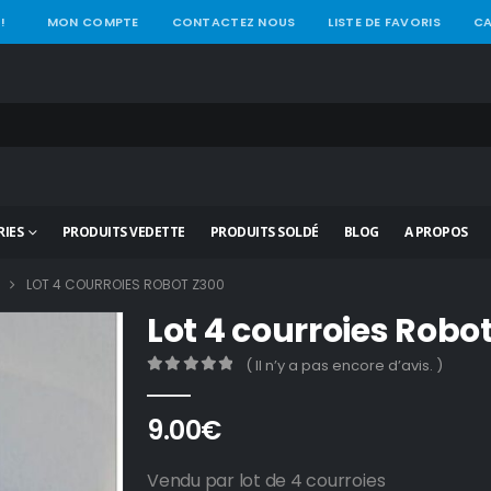
!
MON COMPTE
CONTACTEZ NOUS
LISTE DE FAVORIS
CA
IES
PRODUITS VEDETTE
PRODUITS SOLDÉ
BLOG
A PROPOS
LOT 4 COURROIES ROBOT Z300
Lot 4 courroies Robo
( Il n’y a pas encore d’avis. )
0
out of 5
9.00
€
Vendu par lot de 4 courroies