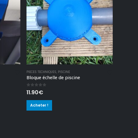
PIECES TECHNIQUES
,
PISCINE
Bloque échelle de piscine
0
out of 5
11.90
€
Acheter !