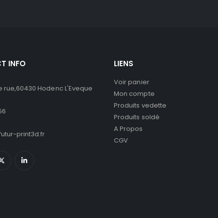
T INFO
LIENS
Voir panier
 rue,60430 Hodenc L'Eveque
Mon compte
Produits vedette
56
Produits soldé
A Propos
utur-print3d.fr
CGV