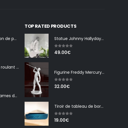
TOP RATED PRODUCTS
Œillets de fixation de phare pour Peugeot 104 – Lot de 2
Statue Johnny Hallyday Tenessee
5.00
out of 5
49.00
€
Bouchons Volet roulant Aqalis
Figurine Freddy Mercury (résine)
5.00
out of 5
32.00
€
Raccords pour lames de volet roulant piscine
Tiroir de tableau de bord RCZ
5.00
out of 5
19.00
€