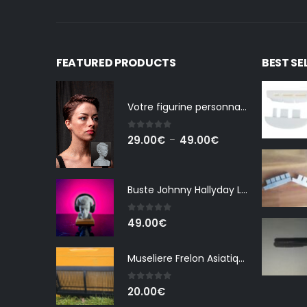
FEATURED PRODUCTS
BEST SE
Votre figurine personnalisée
0
out of 5
Plage
29.00
€
49.00
€
–
de
prix :
29.00€
Buste Johnny Hallyday La peur
à
0
out of 5
49.00€
49.00
€
Museliere Frelon Asiatique Ruche Dadant
0
out of 5
20.00
€