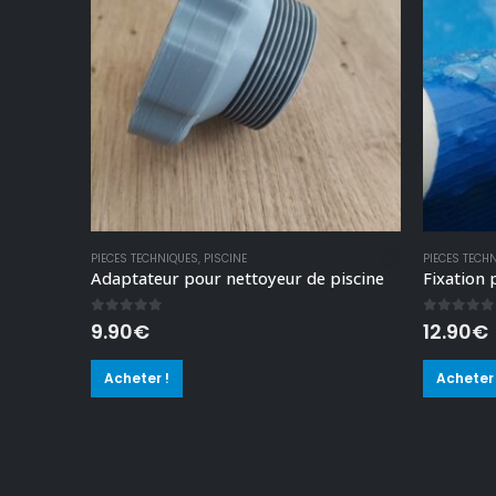
PIECES TECHNIQUES
,
PISCINE
PIECES TECH
Adaptateur pour nettoyeur de piscine
0
out of 5
0
out of
9.90
€
12.90
€
Acheter !
Acheter 