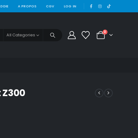
|
DDIE
A PROPOS
CGV
LOG IN
0
All Categories
t Z300