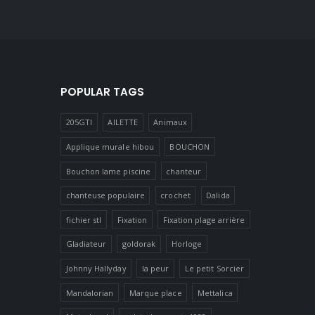
POPULAR TAGS
205GTI
AILETTE
Animaux
Applique murale hibou
BOUCHON
Bouchon lame piscine
chanteur
chanteuse populaire
crochet
Dalida
fichier stl
Fixation
Fixation plage arrière
Gladiateur
goldorak
Horloge
Johnny Hallyday
la peur
Le petit Sorcier
Mandalorian
Marque place
Mettalica