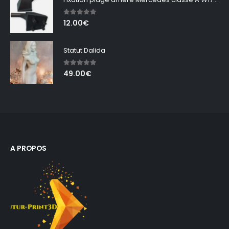
16.00€
à
5.00
out of 5
12.00
€
20.00€
Statut Dalida
5.00
out of 5
49.00
€
A PROPOS