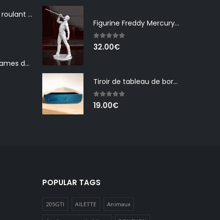
Bouchons Volet roulant Aqalis
Figurine Freddy Mercury (résine)
5.00
out of 5
32.00
€
Raccords pour lames de volet roulant piscine
Tiroir de tableau de bord RCZ
5.00
out of 5
19.00
€
POPULAR TAGS
205GTI
AILETTE
Animaux