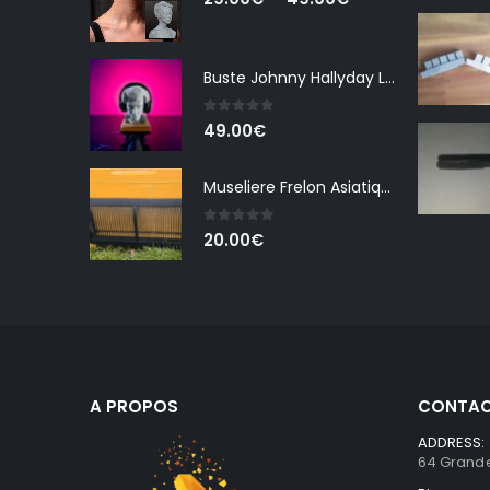
de
prix :
29.00€
Buste Johnny Hallyday La peur
à
0
out of 5
49.00€
49.00
€
Museliere Frelon Asiatique Ruche Dadant
0
out of 5
20.00
€
A PROPOS
CONTAC
ADDRESS:
64 Grande