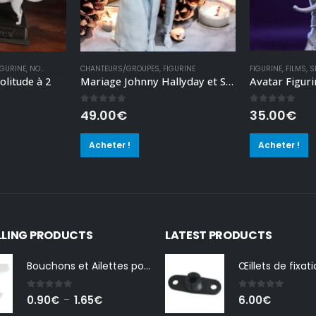
IGURINE
,
NON CLASSÉ
CHANTEURS/GROUPES
,
FIGURINE
FIGURINE
,
FILMS
,
S
olitude à 2
Mariage Johnny Hallyday et Sylvie Vartan
0
out of 5
0
out of 5
49.00
€
35.00
€
Acheter !
Acheter !
LLING PRODUCTS
LATEST PRODUCTS
Bouchons et Ailettes pour Volet Roulant Piscine
0
out of 5
0
out of 5
Plage
0.90
€
1.65
€
6.00
€
–
de