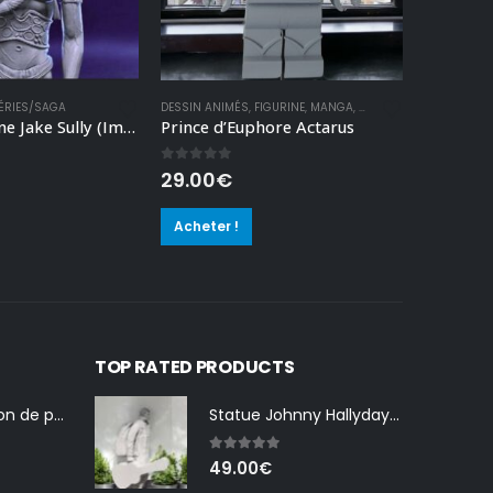
ÉRIES/SAGA
DESSIN ANIMÉS
,
FIGURINE
,
MANGA
,
SÉRIES/SAGA
BUSTES
,
CHA
Avatar Figurine Jake Sully (Impression résine)
Prince d’Euphore Actarus
Buste Elv
0
out of 5
0
out o
29.00
€
45.00
Acheter !
Acheter
TOP RATED PRODUCTS
Œillets de fixation de phare pour Peugeot 104 – Lot de 2
Statue Johnny Hallyday Tenessee
5.00
out of 5
49.00
€