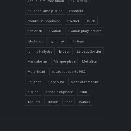
Applique murale hibou
BOUCHON
Bouchon lame piscine
chanteur
chanteuse populaire
crochet
Dalida
fichier stl
Fixation
Fixation plage arrière
Gladiateur
goldorak
Horloge
Johnny Hallyday
la peur
Le petit Sorcier
Mandalorian
Marque place
Mettalica
Motorhead
palais des sports 1982
Peugeot
Piece auto
piece automobile
piscine
prince d'euphore
Skull
Taquets
Ubbink
Urne
Voiture