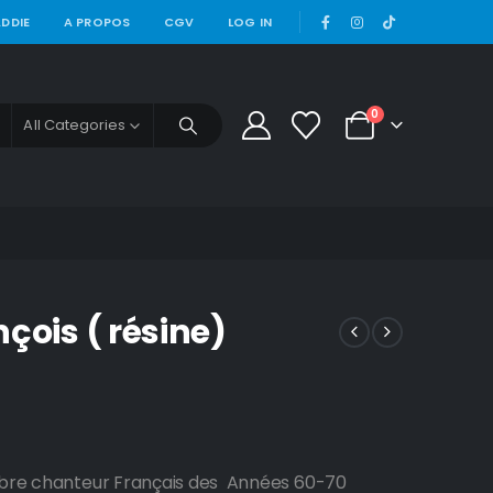
|
DDIE
A PROPOS
CGV
LOG IN
0
All Categories
çois ( résine)
èbre chanteur Français des Années 60-70