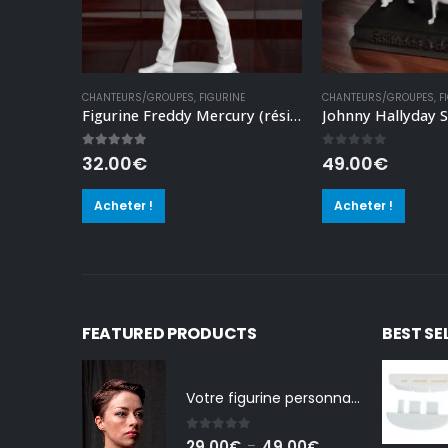
E
ter
CHANTEURS/GROUPES
,
FIGURINE
CHANTEURS/GROUPES
,
F
Figurine Freddy Mercury (résine)
Johnny Hallyday S
5.00
out of 5
0
out of 5
32.00
€
49.00
€
Acheter !
Acheter !
FEATURED PRODUCTS
BEST SE
Votre figurine personnalisée
0
out of 5
Plage
29.00
€
49.00
€
–