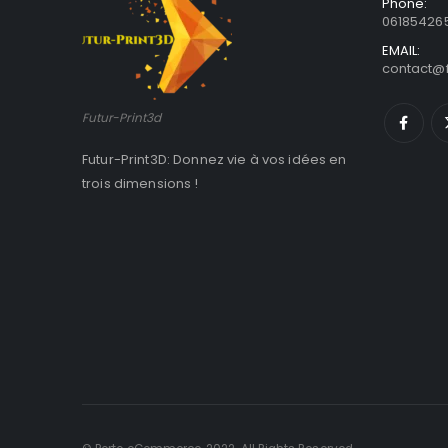
Phone:
06185426
EMAIL:
contact@f
Futur-Print3d
Futur-Print3D: Donnez vie à vos idées en
trois dimensions !