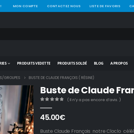
!
MON COMPTE
CONTACTEZ NOUS
LISTE DE FAVORIS
CA
IES
PRODUITS VEDETTE
PRODUITS SOLDÉ
BLOG
A PROPOS
S/GROUPES
BUSTE DE CLAUDE FRANÇOIS ( RÉSINE)
Buste de Claude Fran
( Il n’y a pas encore d’avis. )
0
out of 5
45.00
€
Buste Claude François notre Cloclo cél