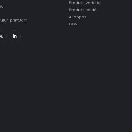
Produits vedette
56
Produits soldé
A Propos
utur-print3d.fr
CGV