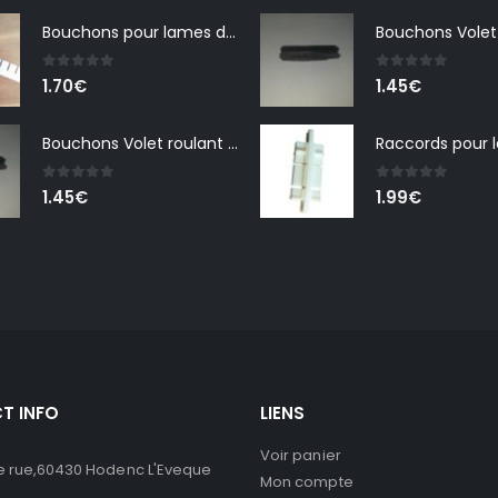
prix :
Bouchons pour lames de volet roulant piscine
0.90€
à
0
out of 5
0
out of 5
1.70
€
1.45
€
1.65€
Bouchons Volet roulant Aqalis
0
out of 5
0
out of 5
1.45
€
1.99
€
T INFO
LIENS
Voir panier
 rue,60430 Hodenc L'Eveque
Mon compte