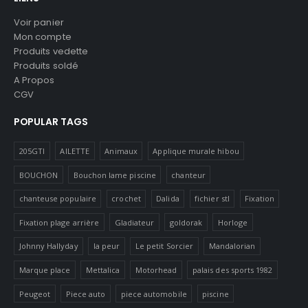
Voir panier
Mon compte
Produits vedette
Produits soldé
A Propos
CGV
POPULAR TAGS
205GTI
AILETTE
Animaux
Applique murale hibou
BOUCHON
Bouchon lame piscine
chanteur
chanteuse populaire
crochet
Dalida
fichier stl
Fixation
Fixation plage arrière
Gladiateur
goldorak
Horloge
Johnny Hallyday
la peur
Le petit Sorcier
Mandalorian
Marque place
Mettalica
Motorhead
palais des sports 1982
Peugeot
Piece auto
piece automobile
piscine