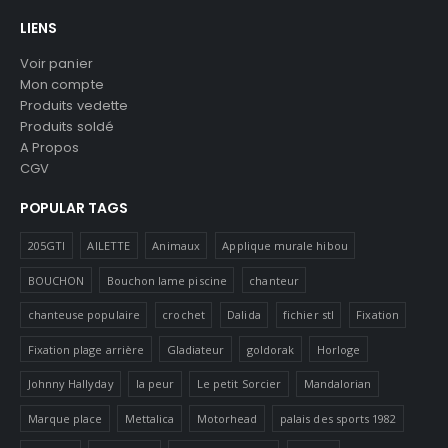
LIENS
Voir panier
Mon compte
Produits vedette
Produits soldé
A Propos
CGV
POPULAR TAGS
205GTI
AILETTE
Animaux
Applique murale hibou
BOUCHON
Bouchon lame piscine
chanteur
chanteuse populaire
crochet
Dalida
fichier stl
Fixation
Fixation plage arrière
Gladiateur
goldorak
Horloge
Johnny Hallyday
la peur
Le petit Sorcier
Mandalorian
Marque place
Mettalica
Motorhead
palais des sports 1982