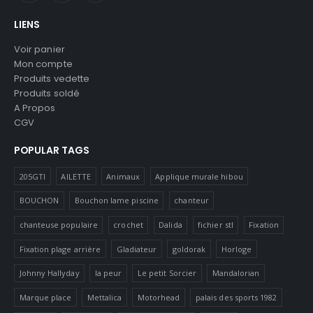
LIENS
Voir panier
Mon compte
Produits vedette
Produits soldé
A Propos
CGV
POPULAR TAGS
205GTI
AILETTE
Animaux
Applique murale hibou
BOUCHON
Bouchon lame piscine
chanteur
chanteuse populaire
crochet
Dalida
fichier stl
Fixation
Fixation plage arrière
Gladiateur
goldorak
Horloge
Johnny Hallyday
la peur
Le petit Sorcier
Mandalorian
Marque place
Mettalica
Motorhead
palais des sports 1982